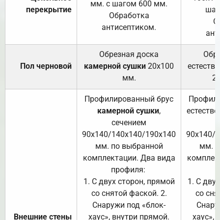
мм. с шагом 600 мм.
перекрытие
шаг
Обработка
О
антисептиком.
ант
Обрезная доска
Обр
Пол черновой
камерной сушки
20х100
естеств
мм.
2
Профилированный брус
Профили
камерной сушки
,
естестве
сечением
с
90х140/140х140/190х140
90х140/
мм. по выбранной
мм. 
комплектации. Два вида
комплек
профиля:
п
1. С двух сторон, прямой
1. С дву
со снятой фаской. 2.
со сня
Снаружи под «блок-
Снару
Внешние стены
хаус», внутри прямой.
хаус», 