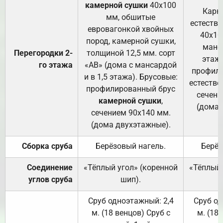
камерной сушки
40х100
Карк
мм, обшитые
естеств
евровагонкой хвойных
40х10
пород, камерной сушки,
манса
Перегородки 2-
толщиной 12,5 мм. сорт
этажа
го этажа
«АВ» (дома с мансардой
профили
и в 1,5 этажа). Брусовые:
естестве
профилированный брус
сечени
камерной сушки
,
(дома 
сечением 90х140 мм.
(дома двухэтажные).
Сборка сруба
Берёзовый нагель.
Берёз
Соединение
«Тёплый угол» (коренной
«Тёплый 
углов сруба
шип).
Сруб одноэтажный: 2,4
Сруб од
м. (18 венцов) Сруб с
м. (18