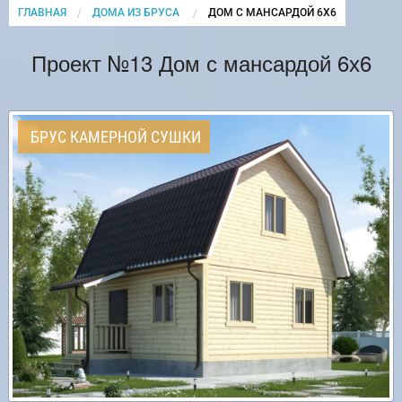
ГЛАВНАЯ
ДОМА ИЗ БРУСА
CURRENT:
ДОМ С МАНСАРДОЙ 6Х6
Проект №13 Дом с мансардой 6х6
БРУС КАМЕРНОЙ СУШКИ