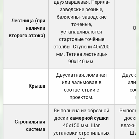
двухмаршевая. Перила-
заводские резные,
балясины- заводские
Лестница (при
точеные,
наличии
От
устанавливаются
второго этажа)
стартовые точёные
столбы. Ступени 40х200
мм. Тетива лестницы-
90х140 мм.
Двускатная, ломаная
Двуска
или вальмовая в
или 
Крыша
соответствии с
соо
проектом.
п
Выполнена из обрезной
Выполне
доски
камерной сушки
доски
Стропильная
40х150 мм. Шаг
влажно
система
установки стропильных
Шаг