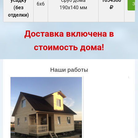
усадку
Cруб дома
1654300
6х6
За
(без
190х140 мм
отделки)
Доставка включена в
стоимость дома!
Наши работы