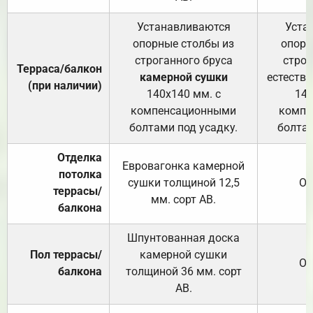
Устанавливаются
Уста
опорные столбы из
опорн
строганного бруса
строг
Терраса/балкон
камерной сушки
естеств
(при наличии)
140х140 мм. с
140
компенсационными
компе
болтами под усадку.
болтам
Отделка
Евровагонка камерной
потолка
сушки толщиной 12,5
От
террасы/
мм. сорт АВ.
балкона
Шпунтованная доска
Пол террасы/
камерной сушки
От
балкона
толщиной 36 мм. сорт
АВ.