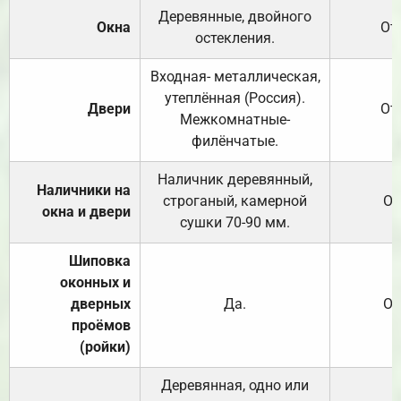
Деревянные, двойного
Окна
От
остекления.
Входная- металлическая,
утеплённая (Россия).
Двери
От
Межкомнатные-
филёнчатые.
Наличник деревянный,
Наличники на
строганый, камерной
От
окна и двери
сушки 70-90 мм.
Шиповка
оконных и
дверных
Да.
От
проёмов
(ройки)
Деревянная, одно или