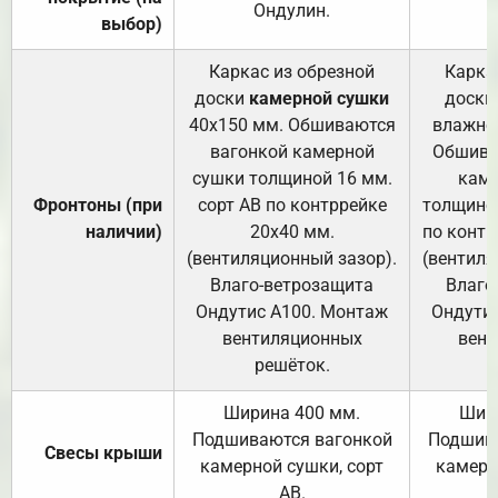
Ондулин.
выбор)
Каркас из обрезной
Карка
доски
камерной сушки
доски
40х150 мм. Обшиваются
влажно
вагонкой камерной
Обшива
сушки толщиной 16 мм.
каме
Фронтоны (при
сорт АВ по контррейке
толщиной
наличии)
20х40 мм.
по контр
(вентиляционный зазор).
(вентиля
Влаго-ветрозащита
Влаго
Ондутис А100. Монтаж
Ондути
вентиляционных
вент
решёток.
Ширина 400 мм.
Шир
Подшиваются вагонкой
Подшива
Свесы крыши
камерной сушки, сорт
камерн
АВ.