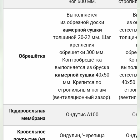
ног 600 мм.
стропиль
Выполняется
Вы
из обрезной доски
из об
камерной сушки
естеств
толщиной 20-22 мм. Шаг
толщино
крепления
к
обрешетки 300 мм.
обреш
Обрешётка
Контробрешётка
Конт
выполняется из бруска
выполня
камерной сушки
40х50
естеств
мм. Крепится по
40х50 м
стропильным ногам
строп
(вентиляционный зазор).
(вентиля
Подкровельная
Ондутис А100
Он
мембрана
Кровельное
Ондулин, Черепица
Ондул
покрытие (на