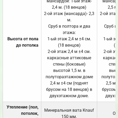
мансардой: 1-ый этаж-
мансард
2,4 м. (18 венцов)
2,5 м
2-ой этаж (мансарда)- 2,3
2-ой этаж
м.
Сруб в полтора и два
Сруб в
этажа:
Высота от пола
1-ый этаж 2,4 м ±4 см.
1-ый эт
до потолка
(18 венцов)
(1
2-ой этаж 2,4 м ±4 см.
2-ой эт
каркасные аттиковые
каркас
стены (боковые)
стен
высотой 1,5 м. в
высо
полутораэтажном доме
полутор
2,4 м ±4 см (поднят
2,5 м 
брусом на 18 венцов) в
брусом 
двухэтажном доме.
двухэ
Утепление (пол,
Минеральная вата
Knauf
потолок,
От
150
мм.