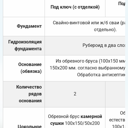
Под 
Под ключ (с отделкой)
Свайно-винтовой или ж/б сваи (р
Фундамент
отдельно).
Гидроизоляция
Рубероид в два слоя
фундамента
Из обрезного бруса (100х150 мм.
Основание
150х200 мм. согласно выбранному с
(обвязка)
Обработка антисептик
Количество
рядов
2
основания
Обр
Обрезной брус
камерной
естеств
сушки
100х150/50х200
Цокольное
100х15