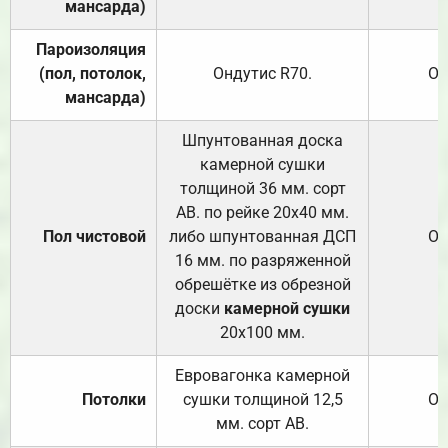
мансарда)
Пароизоляция
(пол, потолок,
Ондутис
R70
.
От
мансарда)
Шпунтованная доска
камерной сушки
толщиной 36 мм. сорт
АВ. по рейке 20х40 мм.
Пол чистовой
либо шпунтованная ДСП
От
16 мм. по разряженной
обрешётке из обрезной
доски
камерной сушки
20х100 мм.
Евровагонка камерной
Потолки
сушки толщиной 12,5
От
мм. сорт АВ.