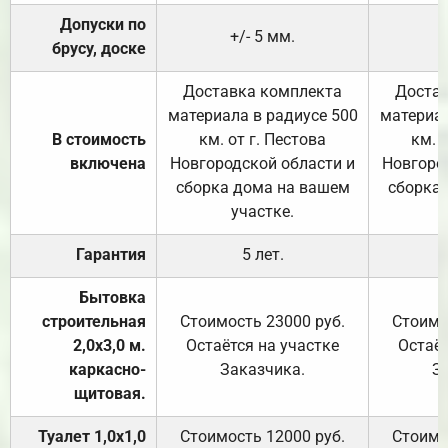
Допуски по
+/- 5 мм.
брусу, доске
Доставка комплекта
Достав
материала в радиусе 500
материал
В стоимость
км. от г. Пестова
км. 
включена
Новгородской области и
Новгоро
сборка дома на вашем
сборка
участке.
Гарантия
5 лет.
Бытовка
строительная
Стоимость 23000 руб.
Стоимо
2,0х3,0 м.
Остаётся на участке
Остаёт
каркасно-
Заказчика.
З
щитовая.
Туалет 1,0х1,0
Стоимость 12000 руб.
Стоимо