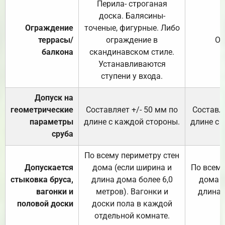
Перила- строганая
доска. Балясины-
Ограждение
точеные, фигурные. Либо
террасы/
ограждение в
От
балкона
скандинавском стиле.
Устанавливаются
ступени у входа.
Допуск на
геометрические
Составляет +/- 50 мм по
Составля
параметры
длине с каждой стороны.
длине с 
сруба
По всему периметру стен
Допускается
дома (если ширина и
По всему
стыковка бруса,
длина дома более 6,0
дома (
вагонки и
метров). Вагонки и
длина 
половой доски
доски пола в каждой
отдельной комнате.