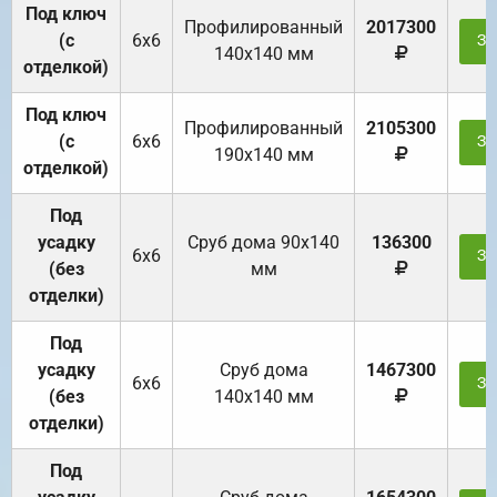
Под ключ
Профилированный
2017300
(с
6х6
За
140х140 мм
отделкой)
Под ключ
Профилированный
2105300
(с
6х6
За
190х140 мм
отделкой)
Под
усадку
Cруб дома 90x140
136300
6х6
За
(без
мм
отделки)
Под
усадку
Cруб дома
1467300
6х6
За
(без
140х140 мм
отделки)
Под