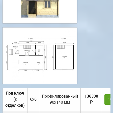
Под ключ
Профилированный
136300
(с
6х6
За
90х140 мм
отделкой)