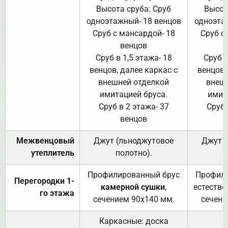
Высота сруба: Сруб
Высот
одноэтажный- 18 венцов
одноэта
Сруб с мансардой- 18
Сруб с
венцов
Сруб в 1,5 этажа- 18
Сруб в
венцов, далее каркас с
венцов,
внешней отделкой
внеш
имитацией бруса.
имит
Сруб в 2 этажа- 37
Сруб 
венцов
Межвенцовый
Джут (льноджутовое
Джут 
утеплитель
полотно).
п
Профилированный брус
Профили
Перегородки 1-
камерной сушки
,
естестве
го этажа
сечением 90х140 мм.
сечени
Каркасные: доска