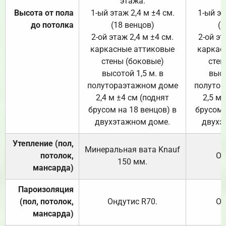
этажа:
Высота от пола
1-ый этаж 2,4 м ±4 см.
1-ый эт
до потолка
(18 венцов)
(1
2-ой этаж 2,4 м ±4 см.
2-ой эт
каркасные аттиковые
каркас
стены (боковые)
стен
высотой 1,5 м. в
высо
полутораэтажном доме
полутор
2,4 м ±4 см (поднят
2,5 м 
брусом на 18 венцов) в
брусом 
двухэтажном доме.
двухэ
Утепление (пол,
Минеральная вата
Knauf
потолок,
От
150
мм.
мансарда)
Пароизоляция
(пол, потолок,
Ондутис
R70
.
От
мансарда)