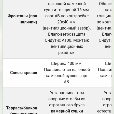
вагонкой камерной
Обшива
сушки толщиной 16 мм.
каме
Фронтоны (при
сорт АВ по контррейке
толщиной
наличии)
20х40 мм.
по контр
(вентиляционный зазор).
(вентиля
Влаго-ветрозащита
Влаго
Ондутис А100. Монтаж
Ондути
вентиляционных
вент
решёток.
Ширина 400 мм.
Шир
Подшиваются вагонкой
Подшива
Свесы крыши
камерной сушки, сорт
камерн
АВ.
Устанавливаются
Уста
опорные столбы из
опорн
строганного бруса
строг
Терраса/балкон
камерной сушки
естеств