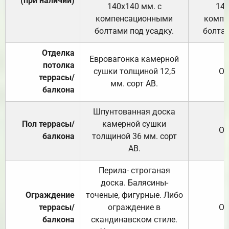
(при наличии)
140х140 мм. с
140
компенсационными
компе
болтами под усадку.
болтам
Отделка
Евровагонка камерной
потолка
сушки толщиной 12,5
От
террасы/
мм. сорт АВ.
балкона
Шпунтованная доска
Пол террасы/
камерной сушки
От
балкона
толщиной 36 мм. сорт
АВ.
Перила- строганая
доска. Балясины-
Ограждение
точеные, фигурные. Либо
террасы/
ограждение в
От
балкона
скандинавском стиле.