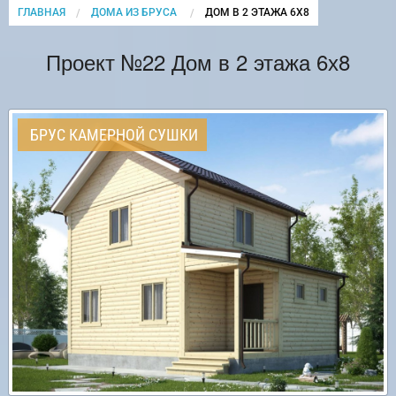
ГЛАВНАЯ
ДОМА ИЗ БРУСА
CURRENT:
ДОМ В 2 ЭТАЖА 6Х8
Проект №22 Дом в 2 этажа 6х8
БРУС КАМЕРНОЙ СУШКИ