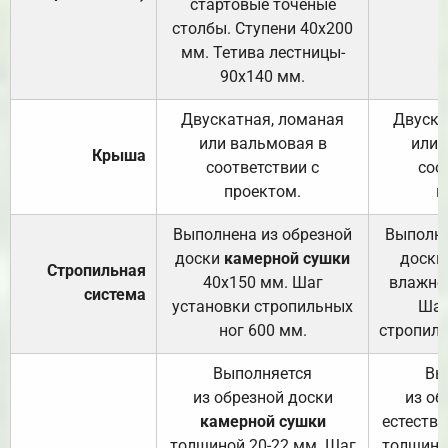
стартовые точёные
столбы. Ступени 40х200
мм. Тетива лестницы-
90х140 мм.
Двускатная, ломаная
Двуска
или вальмовая в
или 
Крыша
соответствии с
соо
проектом.
п
Выполнена из обрезной
Выполне
доски
камерной сушки
доски
Стропильная
40х150 мм. Шаг
влажно
система
установки стропильных
Шаг
ног 600 мм.
стропиль
Выполняется
Вы
из обрезной доски
из об
камерной сушки
естеств
толщиной 20-22 мм. Шаг
толщино