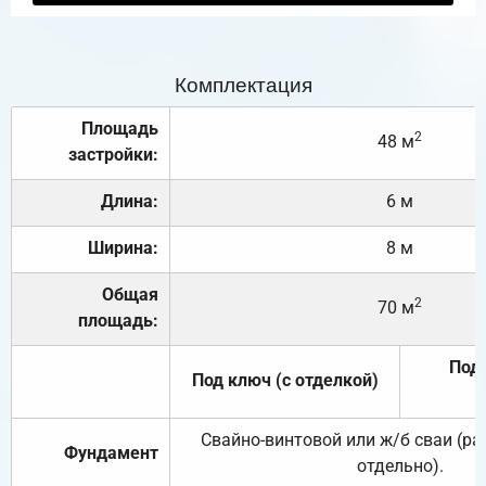
Комплектация
Площадь
2
48 м
застройки:
Длина:
6 м
Ширина:
8 м
Общая
2
70 м
площадь:
Под 
Под ключ (с отделкой)
Свайно-винтовой или ж/б сваи (р
Фундамент
отдельно).