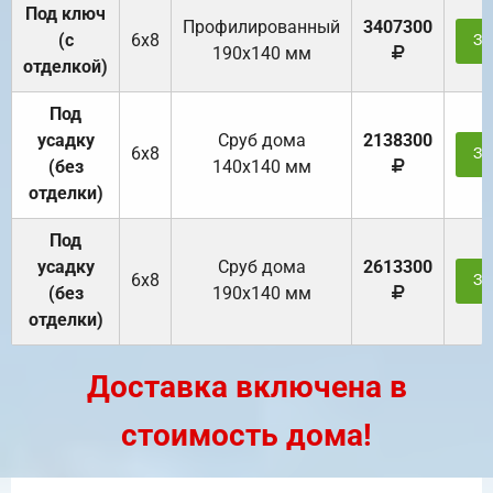
Под ключ
Профилированный
3407300
(с
6х8
За
190х140 мм
отделкой)
Под
усадку
Cруб дома
2138300
6х8
За
(без
140х140 мм
отделки)
Под
усадку
Cруб дома
2613300
6х8
За
(без
190х140 мм
отделки)
Доставка включена в
стоимость дома!