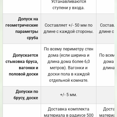
Устанавливаются
ступени у входа.
Допуск на
геометрические
Составляет +/- 50 мм по
Составля
параметры
длине с каждой стороны.
длине с 
сруба
По всему периметру стен
Допускается
дома (если ширина и
По всему
стыковка бруса,
длина дома более 6,0
дома (
вагонки и
метров). Вагонки и
длина 
половой доски
доски пола в каждой
отдельной комнате.
Допуски по
+/- 5 мм.
брусу, доске
Доставка комплекта
Достав
материала в радиусе 500
материал