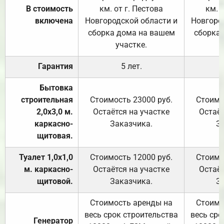
В стоимость
км. от г. Пестова
км. 
включена
Новгородской области и
Новгоро
сборка дома на вашем
сборка
участке.
Гарантия
5 лет.
Бытовка
строительная
Стоимость 23000 руб.
Стоимо
2,0х3,0 м.
Остаётся на участке
Остаёт
каркасно-
Заказчика.
З
щитовая.
Туалет 1,0х1,0
Стоимость 12000 руб.
Стоимо
м. каркасно-
Остаётся на участке
Остаёт
щитовой.
Заказчика.
З
Стоимость аренды на
Стоимо
весь срок строительства
весь сро
Генератор