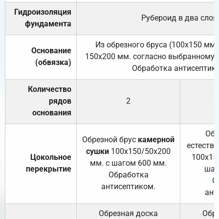
Гидроизоляция
Рубероид в два слоя
фундамента
Из обрезного бруса (100х150 мм.
Основание
150х200 мм. согласно выбранному с
(обвязка)
Обработка антисептик
Количество
рядов
2
основания
Обр
Обрезной брус
камерной
естеств
сушки
100х150/50х200
Цокольное
100х15
мм. с шагом 600 мм.
перекрытие
шаг
Обработка
О
антисептиком.
ант
Обрезная доска
Обр