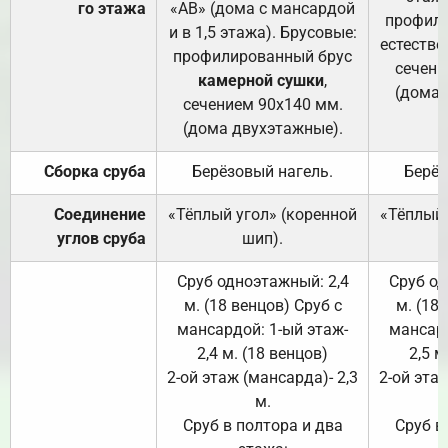
го этажа
«АВ» (дома с мансардой
профили
и в 1,5 этажа). Брусовые:
естестве
профилированный брус
сечени
камерной сушки
,
(дома 
сечением 90х140 мм.
(дома двухэтажные).
Сборка сруба
Берёзовый нагель.
Берёз
Соединение
«Тёплый угол» (коренной
«Тёплый 
углов сруба
шип).
Сруб одноэтажный: 2,4
Сруб од
м. (18 венцов) Сруб с
м. (18
мансардой: 1-ый этаж-
мансард
2,4 м. (18 венцов)
2,5 м
2-ой этаж (мансарда)- 2,3
2-ой этаж
м.
Сруб в полтора и два
Сруб в