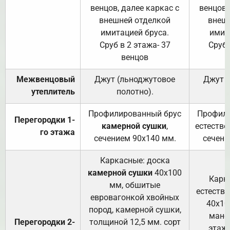
венцов, далее каркас с
венцов,
внешней отделкой
внеш
имитацией бруса.
имит
Сруб в 2 этажа- 37
Сруб 
венцов
Межвенцовый
Джут (льноджутовое
Джут 
утеплитель
полотно).
п
Профилированный брус
Профили
Перегородки 1-
камерной сушки
,
естестве
го этажа
сечением 90х140 мм.
сечени
Каркасные: доска
камерной сушки
40х100
Карк
мм, обшитые
естеств
евровагонкой хвойных
40х10
пород, камерной сушки,
манса
Перегородки 2-
толщиной 12,5 мм. сорт
этажа