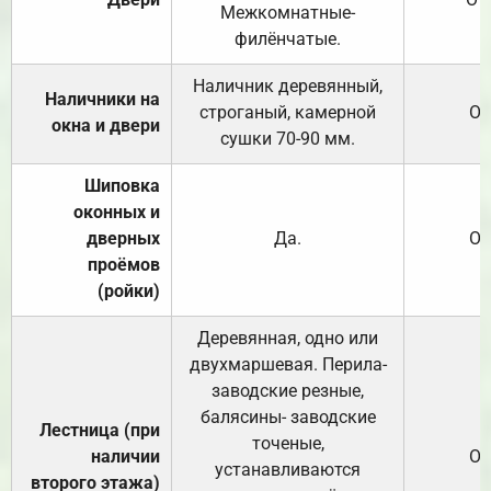
Межкомнатные-
филёнчатые.
Наличник деревянный,
Наличники на
строганый, камерной
От
окна и двери
сушки 70-90 мм.
Шиповка
оконных и
дверных
Да.
От
проёмов
(ройки)
Деревянная, одно или
двухмаршевая. Перила-
заводские резные,
балясины- заводские
Лестница (при
точеные,
наличии
От
устанавливаются
второго этажа)