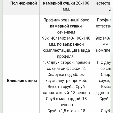
Пол черновой
камерной сушки
20х100
естеств
мм.
2
Профилированный брус
Профили
камерной сушки
,
естестве
сечением
с
90х140/140х140/190х140
90х140/
мм. по выбранной
мм. 
комплектации. Два вида
комплек
профиля:
п
1. С двух сторон, прямой
1. С дву
со снятой фаской. 2.
со сня
Снаружи под «блок-
Снару
Внешние стены
хаус», внутри прямой.
хаус», 
Высота сруба: Сруб
Высот
одноэтажный- 18 венцов
одноэта
Сруб с мансардой- 18
Сруб с
венцов
Сруб в 1,5 этажа- 18
Сруб в