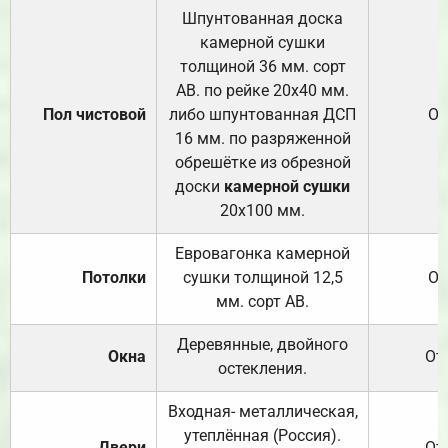
Шпунтованная доска
камерной сушки
толщиной 36 мм. сорт
АВ. по рейке 20х40 мм.
Пол чистовой
либо шпунтованная ДСП
От
16 мм. по разряженной
обрешётке из обрезной
доски
камерной сушки
20х100 мм.
Евровагонка камерной
Потолки
сушки толщиной 12,5
От
мм. сорт АВ.
Деревянные, двойного
Окна
От
остекления.
Входная- металлическая,
утеплённая (Россия).
Двери
От