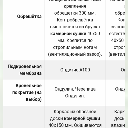
крепления
к
обрешетки 300 мм.
обреш
Обрешётка
Контробрешётка
Конт
выполняется из бруска
выполня
камерной сушки
40х50
естеств
мм. Крепится по
40х50 м
стропильным ногам
строп
(вентиляционный зазор).
(вентиля
Подкровельная
Ондутис А100
Он
мембрана
Кровельное
Ондулин, Черепица
Ондул
покрытие (на
Ондулин.
выбор)
Каркас из обрезной
Карка
доски
камерной сушки
доски
40х150 мм. Обшиваются
влажно