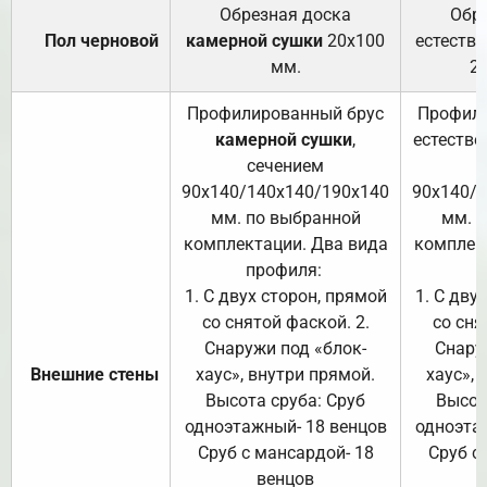
Обрезная доска
Обр
Пол черновой
камерной сушки
20х100
естеств
мм.
2
Профилированный брус
Профили
камерной сушки
,
естестве
сечением
с
90х140/140х140/190х140
90х140/
мм. по выбранной
мм. 
комплектации. Два вида
комплек
профиля:
п
1. С двух сторон, прямой
1. С дву
со снятой фаской. 2.
со сня
Снаружи под «блок-
Снару
Внешние стены
хаус», внутри прямой.
хаус», 
Высота сруба: Сруб
Высот
одноэтажный- 18 венцов
одноэта
Сруб с мансардой- 18
Сруб с
венцов