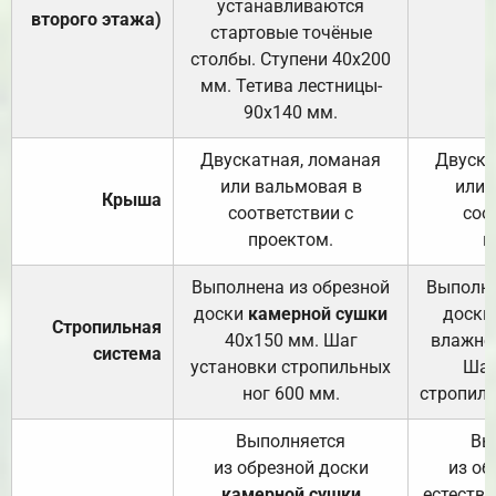
устанавливаются
второго этажа)
стартовые точёные
столбы. Ступени 40х200
мм. Тетива лестницы-
90х140 мм.
Двускатная, ломаная
Двуска
или вальмовая в
или 
Крыша
соответствии с
соо
проектом.
п
Выполнена из обрезной
Выполне
доски
камерной сушки
доски
Стропильная
40х150 мм. Шаг
влажно
система
установки стропильных
Шаг
ног 600 мм.
стропиль
Выполняется
Вы
из обрезной доски
из об
камерной сушки
естеств