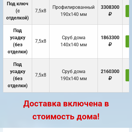
Под ключ
Профилированный
3308300
(с
7,5х8
190х140 мм
отделкой)
Под
усадку
Cруб дома
1863300
7,5х8
(без
140х140 мм
отделки)
Под
усадку
Cруб дома
2160300
7,5х8
(без
190х140 мм
отделки)
Доставка включена в
стоимость дома!