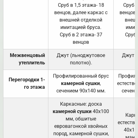
Сруб в 1,5 этажа- 18
Сруб в
венцов, далее каркас с
венцов,
внешней отделкой
внеш
имитацией бруса.
имит
Сруб в 2 этажа- 37
Сруб 
венцов
Межвенцовый
Джут (льноджутовое
Джут 
утеплитель
полотно).
п
Профилированный брус
Профили
Перегородки 1-
камерной сушки
,
естестве
го этажа
сечением 90х140 мм.
сечени
Каркасные: доска
камерной сушки
40х100
Карк
мм, обшитые
естеств
евровагонкой хвойных
40х10
пород, камерной сушки,
манса