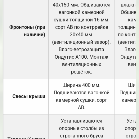
40х150 мм. Обшиваются
влажно
вагонкой камерной
Обшива
сушки толщиной 16 мм.
каме
Фронтоны (при
сорт АВ по контррейке
толщиной
наличии)
20х40 мм.
по контр
(вентиляционный зазор).
(вентиля
Влаго-ветрозащита
Влаго
Ондутис А100. Монтаж
Ондути
вентиляционных
вент
решёток.
Ширина 400 мм.
Шир
Подшиваются вагонкой
Подшива
Свесы крыши
камерной сушки, сорт
камерн
АВ.
Устанавливаются
Уста
опорные столбы из
опорн
строганного бруса
строг