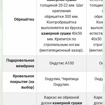
толщиной 20-22 мм. Шаг
толщино
крепления
к
обрешетки 300 мм.
обреш
Обрешётка
Контробрешётка
Конт
выполняется из бруска
выполня
камерной сушки
40х50
естеств
мм. Крепится по
40х50 м
стропильным ногам
строп
(вентиляционный зазор).
(вентиля
Подкровельная
Ондутис А100
Он
мембрана
Кровельное
Ондулин, Черепица
Ондул
покрытие (на
Ондулин.
выбор)
Каркас из обрезной
Карка
доски
камерной сушки
доски