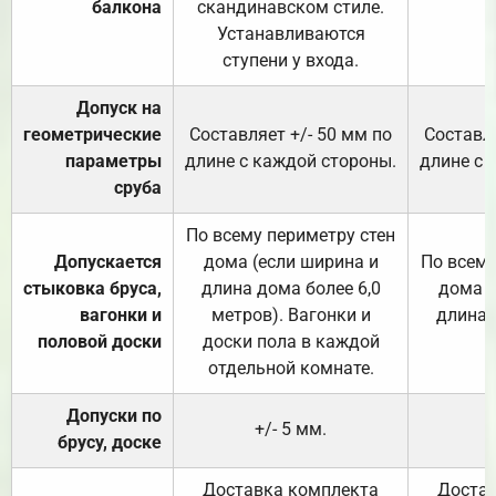
балкона
скандинавском стиле.
Устанавливаются
ступени у входа.
Допуск на
геометрические
Составляет +/- 50 мм по
Составля
параметры
длине с каждой стороны.
длине с 
сруба
По всему периметру стен
Допускается
дома (если ширина и
По всему
стыковка бруса,
длина дома более 6,0
дома (
вагонки и
метров). Вагонки и
длина 
половой доски
доски пола в каждой
отдельной комнате.
Допуски по
+/- 5 мм.
брусу, доске
Доставка комплекта
Достав