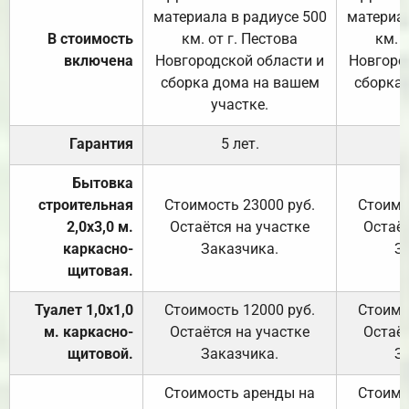
материала в радиусе 500
материал
В стоимость
км. от г. Пестова
км. 
включена
Новгородской области и
Новгоро
сборка дома на вашем
сборка
участке.
Гарантия
5 лет.
Бытовка
строительная
Стоимость 23000 руб.
Стоимо
2,0х3,0 м.
Остаётся на участке
Остаёт
каркасно-
Заказчика.
З
щитовая.
Туалет 1,0х1,0
Стоимость 12000 руб.
Стоимо
м. каркасно-
Остаётся на участке
Остаёт
щитовой.
Заказчика.
З
Стоимость аренды на
Стоимо