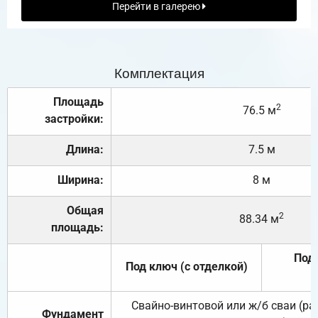
Перейти в галерею
Комплектация
Площадь
2
76.5 м
застройки:
Длина:
7.5 м
Ширина:
8 м
Общая
2
88.34 м
площадь:
Под 
Под ключ (с отделкой)
Свайно-винтовой или ж/б сваи (р
Фундамент