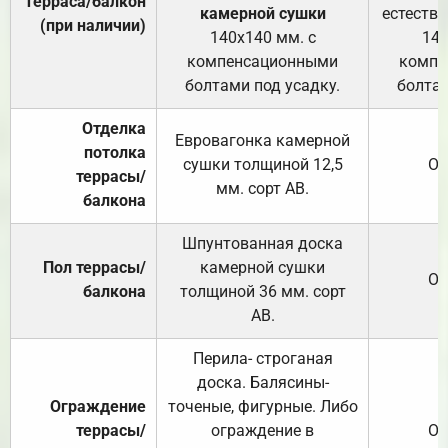
Терраса/балкон
камерной сушки
естеств
(при наличии)
140х140 мм. с
140
компенсационными
компе
болтами под усадку.
болтам
Отделка
Евровагонка камерной
потолка
сушки толщиной 12,5
От
террасы/
мм. сорт АВ.
балкона
Шпунтованная доска
Пол террасы/
камерной сушки
От
балкона
толщиной 36 мм. сорт
АВ.
Перила- строганая
доска. Балясины-
Ограждение
точеные, фигурные. Либо
террасы/
ограждение в
От