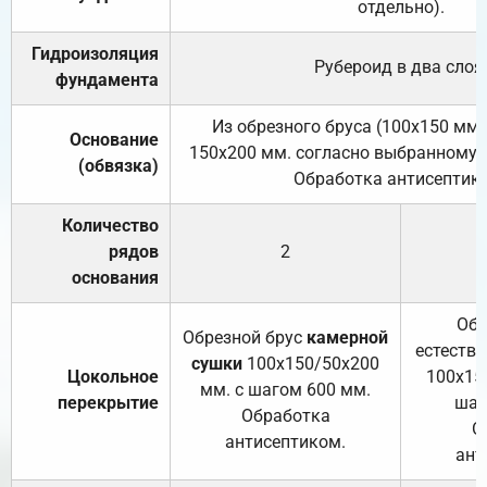
отдельно).
Гидроизоляция
Рубероид в два слоя
фундамента
Из обрезного бруса (100х150 мм.
Основание
150х200 мм. согласно выбранному с
(обвязка)
Обработка антисептик
Количество
рядов
2
основания
Обр
Обрезной брус
камерной
естеств
сушки
100х150/50х200
Цокольное
100х15
мм. с шагом 600 мм.
перекрытие
шаг
Обработка
О
антисептиком.
ант