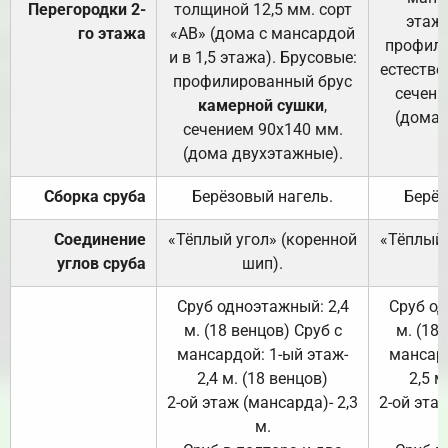
Перегородки 2-
толщиной 12,5 мм. сорт
этажа
го этажа
«АВ» (дома с мансардой
профили
и в 1,5 этажа). Брусовые:
естестве
профилированный брус
сечени
камерной сушки
,
(дома 
сечением 90х140 мм.
(дома двухэтажные).
Сборка сруба
Берёзовый нагель.
Берёз
Соединение
«Тёплый угол» (коренной
«Тёплый 
углов сруба
шип).
Сруб одноэтажный: 2,4
Сруб од
м. (18 венцов) Сруб с
м. (18
мансардой: 1-ый этаж-
мансард
2,4 м. (18 венцов)
2,5 м
2-ой этаж (мансарда)- 2,3
2-ой этаж
м.