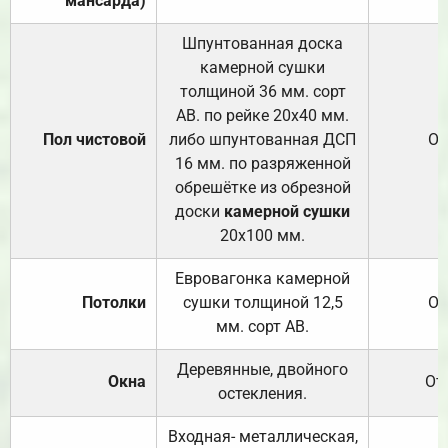
мансарда)
Шпунтованная доска
камерной сушки
толщиной 36 мм. сорт
АВ. по рейке 20х40 мм.
Пол чистовой
либо шпунтованная ДСП
От
16 мм. по разряженной
обрешётке из обрезной
доски
камерной сушки
20х100 мм.
Евровагонка камерной
Потолки
сушки толщиной 12,5
От
мм. сорт АВ.
Деревянные, двойного
Окна
От
остекления.
Входная- металлическая,