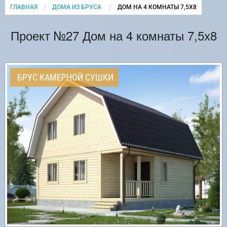
ГЛАВНАЯ
ДОМА ИЗ БРУСА
CURRENT:
ДОМ НА 4 КОМНАТЫ 7,5Х8
Проект №27 Дом на 4 комнаты 7,5х8
БРУС КАМЕРНОЙ СУШКИ