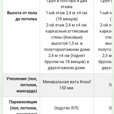
Сруб в полтора и два
Сруб в
этажа:
Высота от пола
1-ый этаж 2,4 м ±4 см.
1-ый эт
до потолка
(18 венцов)
(1
2-ой этаж 2,4 м ±4 см.
2-ой эт
каркасные аттиковые
каркас
стены (боковые)
стен
высотой 1,5 м. в
высо
полутораэтажном доме
полутор
2,4 м ±4 см (поднят
2,5 м 
брусом на 18 венцов) в
брусом 
двухэтажном доме.
двухэ
Утепление (пол,
Минеральная вата
Knauf
потолок,
От
150
мм.
мансарда)
Пароизоляция
(пол, потолок,
Ондутис
R70
.
От