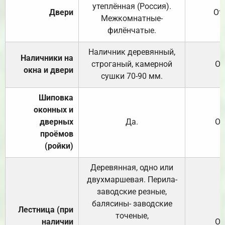
утеплённая (Россия).
Двери
От
Межкомнатные-
филёнчатые.
Наличник деревянный,
Наличники на
строганый, камерной
От
окна и двери
сушки 70-90 мм.
Шиповка
оконных и
дверных
Да.
От
проёмов
(ройки)
Деревянная, одно или
двухмаршевая. Перила-
заводские резные,
балясины- заводские
Лестница (при
точеные,
наличии
От