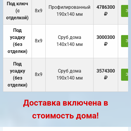
Под ключ
Профилированный
4786300
(с
8х9
За
190х140 мм
отделкой)
Под
усадку
Cруб дома
3000300
8х9
За
(без
140х140 мм
отделки)
Под
усадку
Cруб дома
3574300
8х9
За
(без
190х140 мм
отделки)
Доставка включена в
стоимость дома!