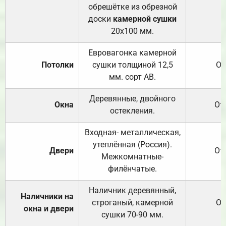
обрешётке из обрезной
доски
камерной сушки
20х100 мм.
Евровагонка камерной
Потолки
сушки толщиной 12,5
От
мм. сорт АВ.
Деревянные, двойного
Окна
От
остекления.
Входная- металлическая,
утеплённая (Россия).
Двери
От
Межкомнатные-
филёнчатые.
Наличник деревянный,
Наличники на
строганый, камерной
От
окна и двери
сушки 70-90 мм.