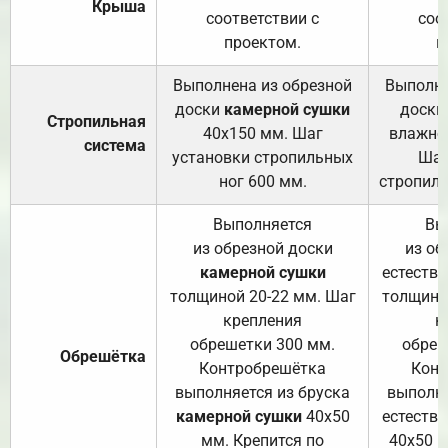
Крыша
соответствии с
соо
проектом.
п
Выполнена из обрезной
Выполне
доски
камерной сушки
доски
Стропильная
40х150 мм. Шаг
влажно
система
установки стропильных
Шаг
ног 600 мм.
стропиль
Выполняется
Вы
из обрезной доски
из об
камерной сушки
естеств
толщиной 20-22 мм. Шаг
толщино
крепления
к
обрешетки 300 мм.
обреш
Обрешётка
Контробрешётка
Конт
выполняется из бруска
выполня
камерной сушки
40х50
естеств
мм. Крепится по
40х50 м