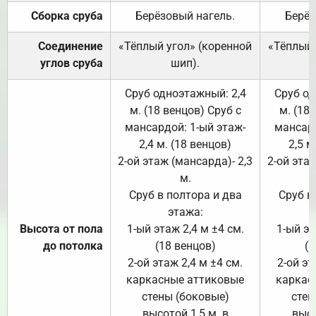
Сборка сруба
Берёзовый нагель.
Берёз
Соединение
«Тёплый угол» (коренной
«Тёплый 
углов сруба
шип).
Сруб одноэтажный: 2,4
Сруб од
м. (18 венцов) Сруб с
м. (18
мансардой: 1-ый этаж-
мансард
2,4 м. (18 венцов)
2,5 м
2-ой этаж (мансарда)- 2,3
2-ой этаж
м.
Сруб в полтора и два
Сруб в
этажа:
Высота от пола
1-ый этаж 2,4 м ±4 см.
1-ый эт
до потолка
(18 венцов)
(1
2-ой этаж 2,4 м ±4 см.
2-ой эт
каркасные аттиковые
каркас
стены (боковые)
стен
высотой 1,5 м. в
высо