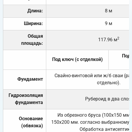
Длина:
8 м
Ширина:
9 м
Общая
2
117.96 м
площадь:
Под 
Под ключ (с отделкой)
Свайно-винтовой или ж/б сваи (р
Фундамент
отдельно).
Гидроизоляция
Рубероид в два слоя
фундамента
Из обрезного бруса (100х150 мм.
Основание
150х200 мм. согласно выбранному с
(обвязка)
Обработка антисептик