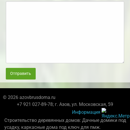
Отправить
© 2026 azovbrusdoma.ru
+7 921 027-89-78; г. Азов, ул. Московская, 59
Информация
Строительство деревянных домов: Дачные домики под
усадку, каркасные дома под ключ для пмж.