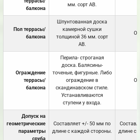
террасы/
мм. сорт АВ.
балкона
Шпунтованная доска
Пол террасы/
камерной сушки
От
балкона
толщиной 36 мм. сорт
АВ.
Перила- строганая
доска. Балясины-
Ограждение
точеные, фигурные. Либо
террасы/
ограждение в
От
балкона
скандинавском стиле.
Устанавливаются
ступени у входа.
Допуск на
геометрические
Составляет +/- 50 мм по
Составля
параметры
длине с каждой стороны.
длине с 
сруба