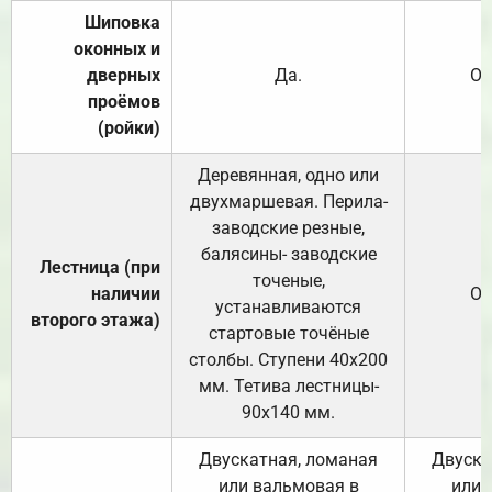
Шиповка
оконных и
дверных
Да.
От
проёмов
(ройки)
Деревянная, одно или
двухмаршевая. Перила-
заводские резные,
балясины- заводские
Лестница (при
точеные,
наличии
От
устанавливаются
второго этажа)
стартовые точёные
столбы. Ступени 40х200
мм. Тетива лестницы-
90х140 мм.
Двускатная, ломаная
Двуска
или вальмовая в
или 