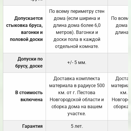
По всему периметру стен
Допускается
дома (если ширина и
По всему
стыковка бруса,
длина дома более 6,0
дома (
вагонки и
метров). Вагонки и
длина 
половой доски
доски пола в каждой
отдельной комнате.
Допуски по
+/- 5 мм.
брусу, доске
Доставка комплекта
Достав
материала в радиусе 500
материал
В стоимость
км. от г. Пестова
км. 
включена
Новгородской области и
Новгоро
сборка дома на вашем
сборка
участке.
Гарантия
5 лет.