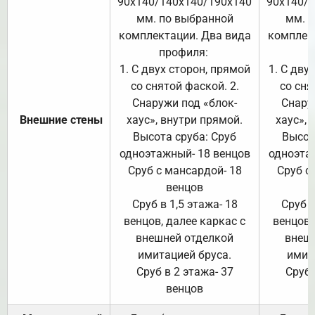
90х140/140х140/190х140
90х140/
мм. по выбранной
мм. 
комплектации. Два вида
комплек
профиля:
п
1. С двух сторон, прямой
1. С дву
со снятой фаской. 2.
со сня
Снаружи под «блок-
Снару
Внешние стены
хаус», внутри прямой.
хаус», 
Высота сруба: Сруб
Высот
одноэтажный- 18 венцов
одноэта
Сруб с мансардой- 18
Сруб с
венцов
Сруб в 1,5 этажа- 18
Сруб в
венцов, далее каркас с
венцов,
внешней отделкой
внеш
имитацией бруса.
имит
Сруб в 2 этажа- 37
Сруб 
венцов