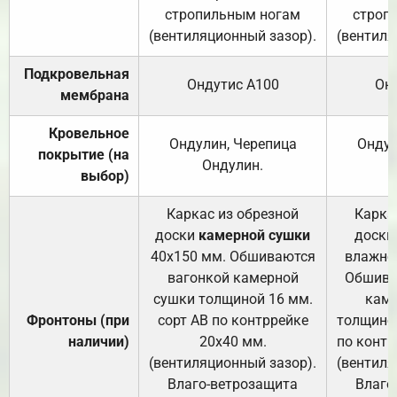
стропильным ногам
строп
(вентиляционный зазор).
(вентиля
Подкровельная
Ондутис А100
Он
мембрана
Кровельное
Ондулин, Черепица
Ондул
покрытие (на
Ондулин.
выбор)
Каркас из обрезной
Карка
доски
камерной сушки
доски
40х150 мм. Обшиваются
влажно
вагонкой камерной
Обшива
сушки толщиной 16 мм.
каме
Фронтоны (при
сорт АВ по контррейке
толщиной
наличии)
20х40 мм.
по контр
(вентиляционный зазор).
(вентиля
Влаго-ветрозащита
Влаго