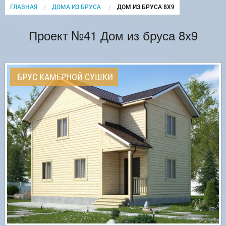
ГЛАВНАЯ
ДОМА ИЗ БРУСА
CURRENT:
ДОМ ИЗ БРУСА 8Х9
Проект №41 Дом из бруса 8х9
БРУС КАМЕРНОЙ СУШКИ