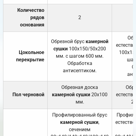
Количество
рядов
2
основания
Обр
Обрезной брус
камерной
естеств
сушки
100х150/50х200
Цокольное
100х15
мм. с шагом 600 мм.
перекрытие
шаг
Обработка
О
антисептиком.
ант
Обрезная доска
Обр
Пол черновой
камерной сушки
20х100
естеств
мм.
2
Профилированный брус
Профили
камерной сушки
,
естестве
сечением
с