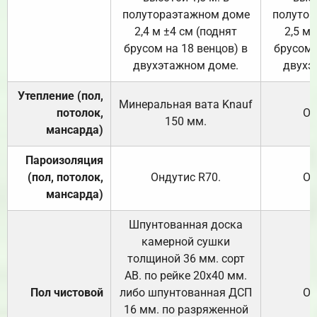
полутораэтажном доме
полутор
2,4 м ±4 см (поднят
2,5 м 
брусом на 18 венцов) в
брусом 
двухэтажном доме.
двухэ
Утепление (пол,
Минеральная вата
Knauf
потолок,
От
150
мм.
мансарда)
Пароизоляция
(пол, потолок,
Ондутис
R70
.
От
мансарда)
Шпунтованная доска
камерной сушки
толщиной 36 мм. сорт
АВ. по рейке 20х40 мм.
Пол чистовой
либо шпунтованная ДСП
От
16 мм. по разряженной