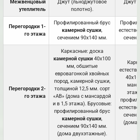
Межвенцовый
Джут (льноджутовое
Джут 
утеплитель
полотно).
п
Профилированный брус
Профили
Перегородки 1-
камерной сушки
,
естестве
го этажа
сечением 90х140 мм.
сечени
Каркасные: доска
камерной сушки
40х100
Карк
мм, обшитые
естеств
евровагонкой хвойных
40х10
пород, камерной сушки,
манса
Перегородки 2-
толщиной 12,5 мм. сорт
этажа
го этажа
«АВ» (дома с мансардой
профили
и в 1,5 этажа). Брусовые:
естестве
профилированный брус
сечени
камерной сушки
,
(дома 
сечением 90х140 мм.
(дома двухэтажные).