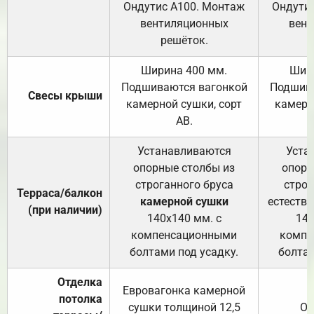
Ондутис А100. Монтаж
Ондути
вентиляционных
вент
решёток.
Ширина 400 мм.
Шир
Подшиваются вагонкой
Подшива
Свесы крыши
камерной сушки, сорт
камерн
АВ.
Устанавливаются
Уста
опорные столбы из
опорн
строганного бруса
строг
Терраса/балкон
камерной сушки
естеств
(при наличии)
140х140 мм. с
140
компенсационными
компе
болтами под усадку.
болтам
Отделка
Евровагонка камерной
потолка
сушки толщиной 12,5
От