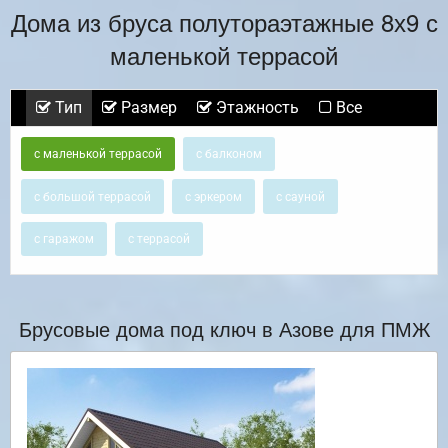
Дома из бруса полутораэтажные 8х9 с
маленькой террасой
Тип
Размер
Этажность
Все
с маленькой террасой
с балконом
с большой террасой
с эркером
с сауной
с гаражом
с террасой
Брусовые дома под ключ в Азове для ПМЖ