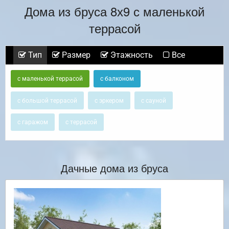
Дома из бруса 8х9 с маленькой
террасой
Тип
Размер
Этажность
Все
с маленькой террасой
с балконом
с большой террасой
с эркером
с сауной
с гаражом
с террасой
Дачные дома из бруса