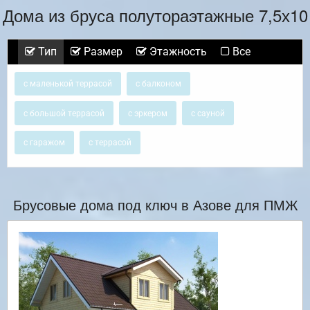
Дома из бруса полутораэтажные 7,5х10
Тип
Размер
Этажность
Все
с маленькой террасой
с балконом
с большой террасой
с эркером
с сауной
с гаражом
с террасой
Брусовые дома под ключ в Азове для ПМЖ