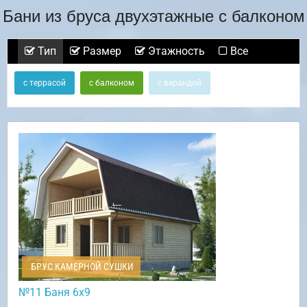
Бани из бруса двухэтажные с балконом
Тип
Размер
Этажность
Все
с террасой
с балконом
с верандой
БРУС КАМЕРНОЙ СУШКИ
№11 Баня 6х9