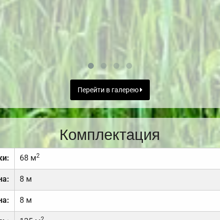
Перейти в галерею
Комплектация
2
ки:
68 м
на:
8 м
на:
8 м
2