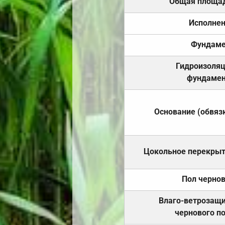
Общая площа
Исполне
Фундаме
Гидроизоля
фундамен
Основание (обвяз
Цокольное перекры
Пол черно
Влаго-ветрозащ
чернового п