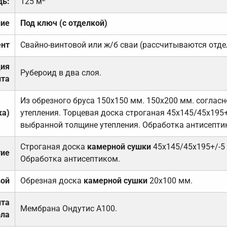
дь:
125 м
ние
Под ключ (с отделкой)
нт
Свайно-винтовой или ж/б сваи (рассчитываются отде
ция
Рубероид в два слоя.
та
Из обрезного бруса 150х150 мм. 150х200 мм. соглас
ка)
утепления. Торцевая доска строганая 45х145/45х195+
выбранной толщине утепления. Обработка антисепти
Строганая доска
камерной сушки
45х145/45х195+/-5
тие
Обработка антисептиком.
вой
Обрезная доска
камерной сушки
20х100 мм.
ита
Мембрана Ондутис А100.
ола