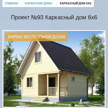
ГЛАВНАЯ
КАРКАСНЫЕ ДОМА
CURRENT:
КАРКАСНЫЙ ДОМ 6Х6
Проект №93 Каркасный дом 6х6
КАРКАС ИЗ СТРОГАНОЙ ДОСКИ