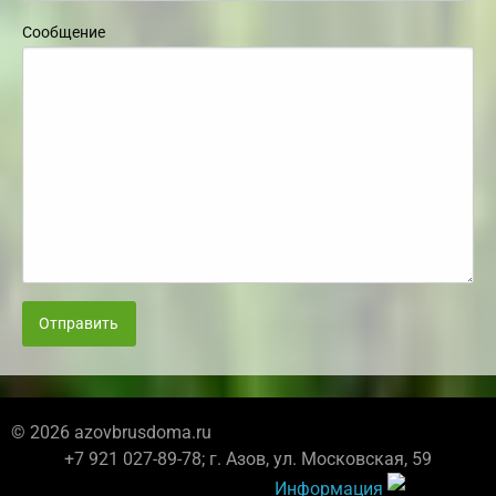
Сообщение
Отправить
© 2026 azovbrusdoma.ru
+7 921 027-89-78; г. Азов, ул. Московская, 59
Информация