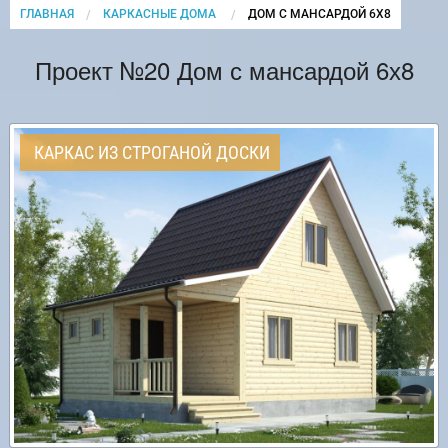
ГЛАВНАЯ
КАРКАСНЫЕ ДОМА
CURRENT:
ДОМ С МАНСАРДОЙ 6Х8
Проект №20 Дом с мансардой 6х8
КАРКАС ИЗ СТРОГАНОЙ ДОСКИ