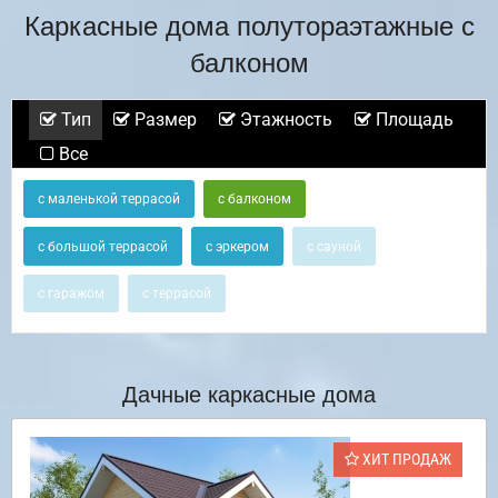
Каркасные дома полутораэтажные с
балконом
Тип
Размер
Этажность
Площадь
Все
с маленькой террасой
с балконом
с большой террасой
с эркером
с сауной
с гаражом
с террасой
Дачные каркасные дома
ХИТ ПРОДАЖ