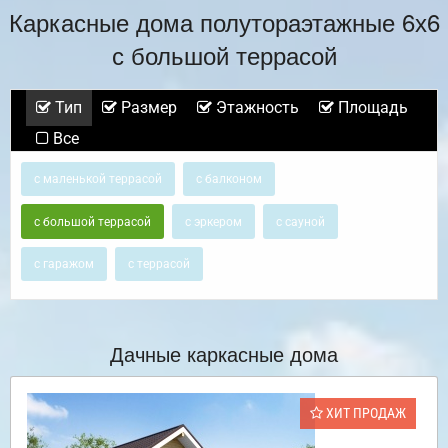
Каркасные дома полутораэтажные 6х6
с большой террасой
Тип
Размер
Этажность
Площадь
Все
с маленькой террасой
с балконом
с большой террасой
с эркером
с сауной
с гаражом
с террасой
Дачные каркасные дома
ХИТ ПРОДАЖ