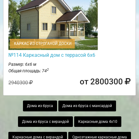
КАРКАС ИЗ СТРОГАНОЙ ДОСКИ
№114 Каркасный дом с террасой 6х6
Размер: 6х6 м
2
Общая площадь: 74
от 2800300
2940300
Дома из бруса
Дома из бруса с мансардой
Дома из бруса с верандой
Каркасные дома 4х10
Каркасные дома с верандой
Одноэтажные каркасные дома