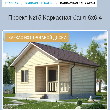
ГЛАВНАЯ
КАРКАСНЫЕ БАНИ
CURRENT:
КАРКАСНАЯ БАНЯ 6Х6 4
Проект №15 Каркасная баня 6х6 4
КАРКАС ИЗ СТРОГАНОЙ ДОСКИ