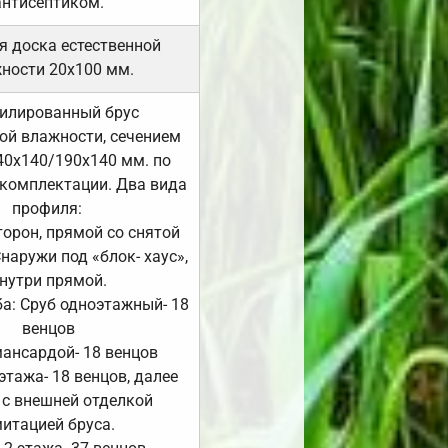
антисептиком.
я доска естественной
ности 20х100 мм.
илированный брус
ой влажности, сечением
40х140/190х140 мм. по
комплектации. Два вида
профиля:
сторон, прямой со снятой
Снаружи под «блок- хаус»,
нутри прямой.
а: Сруб одноэтажный- 18
венцов
мансардой- 18 венцов
 этажа- 18 венцов, далее
 с внешней отделкой
итацией бруса.