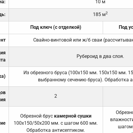
на:
10 м
2
дь:
185 м
Под ключ (с отделкой)
Под у
нт
Свайно-винтовой или ж/б сваи (рассчитыва
ция
Рубероид в два слоя.
та
Из обрезного бруса (100х150 мм. 150х150 мм. 1
ка)
выбранному сечению бруса). Обработка а
дов
2
ния
Обрезно
Обрезной брус
камерной сушки
влажности
тие
100х150/50х200 мм. с шагом 600 мм.
шагом
Обработка антисептиком.