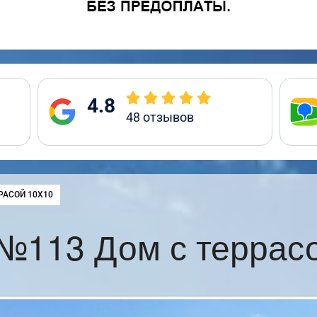
4.8
48
отзывов
РАСОЙ 10Х10
№113 Дом с террас