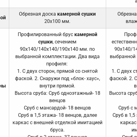
Обрезная доска
камерной сушки
Обрезна
вой
20х100 мм.
влаж
Профилированный брус
камерной
Проф
сушки
, сечением
естественн
90х140/140х140/190х140 мм. по
90х140/1
выбранной комплектации. Два вида
выбранной 
профиля:
1. С двух сторон, прямой со снятой
1. С двух 
фаской. 2. Снаружи под «блок- хаус»,
фаской. 2. 
ены
внутри прямой.
в
Высота сруба: Сруб одноэтажный- 18
Высота сруб
венцов
Сруб с мансардой- 18 венцов
Сруб с 
Сруб в 1,5 этажа- 18 венцов, далее
Сруб в 1,5
каркас с внешней отделкой имитацией
каркас
бруса.
им