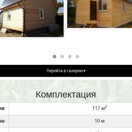
Перейти в галерею
Комплектация
2
ки:
117 м
на:
10 м