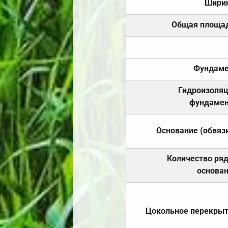
Шири
Общая площа
Фундаме
Гидроизоля
фундамен
Основание (обвяз
Количество ря
основа
Цокольное перекры