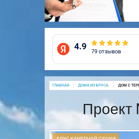
4.9
79
отзывов
ГЛАВНАЯ
ДОМА ИЗ БРУСА
CURRENT:
ДОМ С ТЕР
Проект 
БРУС КАМЕРНОЙ СУШКИ