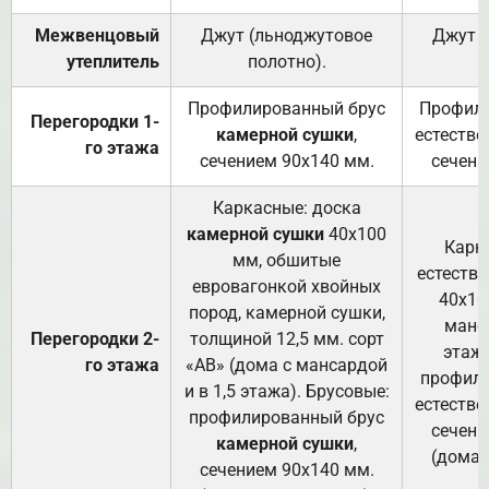
Межвенцовый
Джут (льноджутовое
Джут 
утеплитель
полотно).
п
Профилированный брус
Профили
Перегородки 1-
камерной сушки
,
естестве
го этажа
сечением 90х140 мм.
сечени
Каркасные: доска
камерной сушки
40х100
Карк
мм, обшитые
естеств
евровагонкой хвойных
40х10
пород, камерной сушки,
манса
Перегородки 2-
толщиной 12,5 мм. сорт
этажа
го этажа
«АВ» (дома с мансардой
профили
и в 1,5 этажа). Брусовые:
естестве
профилированный брус
сечени
камерной сушки
,
(дома 
сечением 90х140 мм.