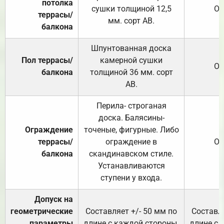
потолка
сушки толщиной 12,5
От
террасы/
мм. сорт АВ.
балкона
Шпунтованная доска
Пол террасы/
камерной сушки
От
балкона
толщиной 36 мм. сорт
АВ.
Перила- строганая
доска. Балясины-
Ограждение
точеные, фигурные. Либо
террасы/
ограждение в
От
балкона
скандинавском стиле.
Устанавливаются
ступени у входа.
Допуск на
геометрические
Составляет +/- 50 мм по
Составля
параметры
длине с каждой стороны.
длине с 