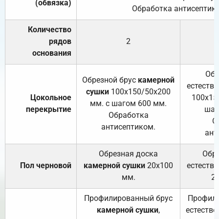
(обвязка)
Обработка антисептик
Количество
рядов
2
основания
Обр
Обрезной брус
камерной
естеств
сушки
100х150/50х200
Цокольное
100х15
мм. с шагом 600 мм.
перекрытие
шаг
Обработка
О
антисептиком.
ант
Обрезная доска
Обр
Пол черновой
камерной сушки
20х100
естеств
мм.
2
Профилированный брус
Профили
камерной сушки
,
естестве