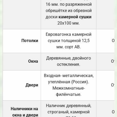
16 мм. по разряженной
обрешётке из обрезной
доски
камерной сушки
20х100 мм.
Евровагонка камерной
Потолки
сушки толщиной 12,5
От
мм. сорт АВ.
Деревянные, двойного
Окна
От
остекления.
Входная- металлическая,
утеплённая (Россия).
Двери
От
Межкомнатные-
филёнчатые.
Наличник деревянный,
Наличники на
строганый, камерной
От
окна и двери