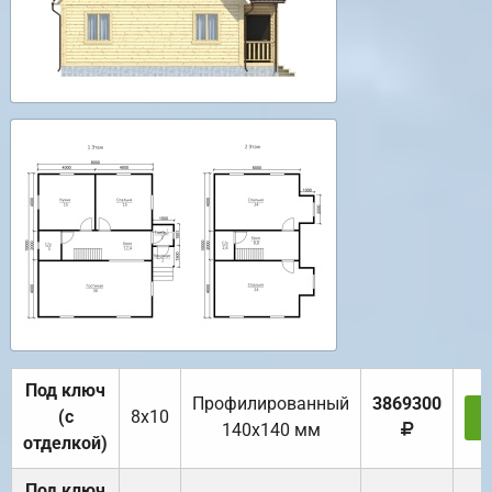
Под ключ
Профилированный
3869300
(с
8х10
З
140х140 мм
отделкой)
Под ключ