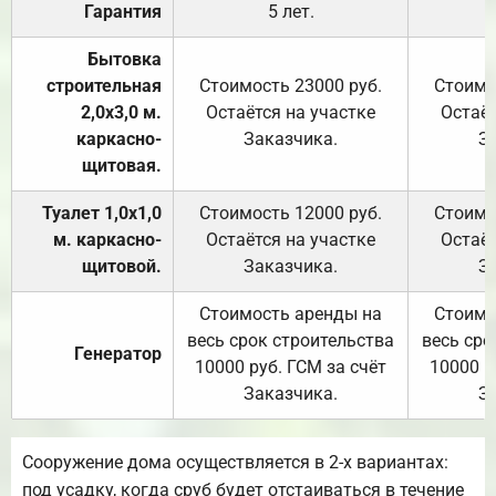
Гарантия
5 лет.
Бытовка
строительная
Стоимость 23000 руб.
Стоимо
2,0х3,0 м.
Остаётся на участке
Остаёт
каркасно-
Заказчика.
З
щитовая.
Туалет 1,0х1,0
Стоимость 12000 руб.
Стоимо
м. каркасно-
Остаётся на участке
Остаёт
щитовой.
Заказчика.
З
Стоимость аренды на
Стоимо
весь срок строительства
весь сро
Генератор
10000 руб. ГСМ за счёт
10000 р
Заказчика.
З
Сооружение дома осуществляется в 2-х вариантах:
под усадку, когда сруб будет отстаиваться в течение