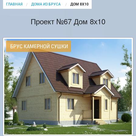
ГЛАВНАЯ
ДОМА ИЗ БРУСА
CURRENT:
ДОМ 8Х10
Проект №67 Дом 8х10
БРУС КАМЕРНОЙ СУШКИ