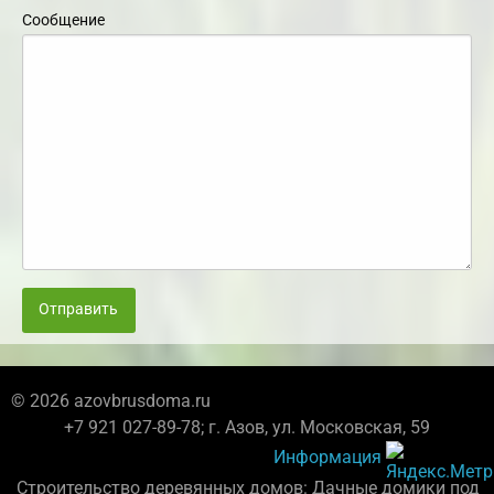
Сообщение
Отправить
© 2026 azovbrusdoma.ru
+7 921 027-89-78; г. Азов, ул. Московская, 59
Информация
Строительство деревянных домов: Дачные домики под