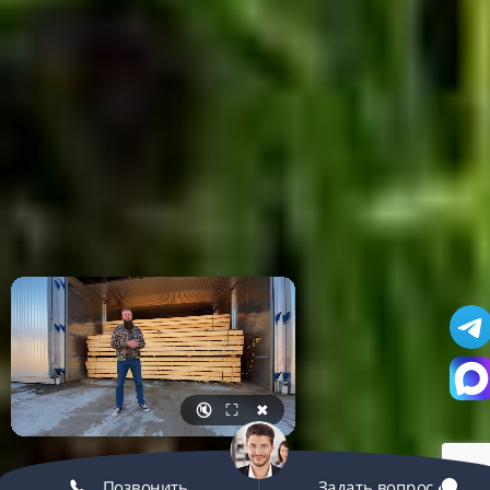
🔇
⛶
✖
Позвонить
Задать вопрос