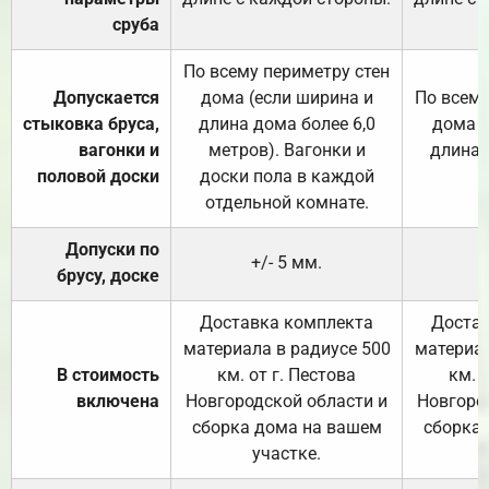
сруба
По всему периметру стен
Допускается
дома (если ширина и
По всему
стыковка бруса,
длина дома более 6,0
дома (
вагонки и
метров). Вагонки и
длина 
половой доски
доски пола в каждой
отдельной комнате.
Допуски по
+/- 5 мм.
брусу, доске
Доставка комплекта
Достав
материала в радиусе 500
материал
В стоимость
км. от г. Пестова
км. 
включена
Новгородской области и
Новгоро
сборка дома на вашем
сборка
участке.