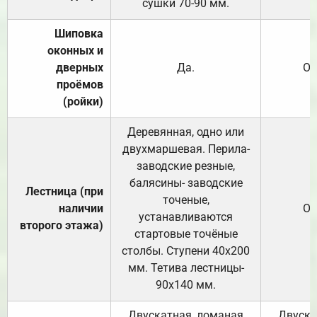
сушки 70-90 мм.
Шиповка
оконных и
дверных
Да.
От
проёмов
(ройки)
Деревянная, одно или
двухмаршевая. Перила-
заводские резные,
балясины- заводские
Лестница (при
точеные,
наличии
От
устанавливаются
второго этажа)
стартовые точёные
столбы. Ступени 40х200
мм. Тетива лестницы-
90х140 мм.
Двускатная, ломаная
Двуска