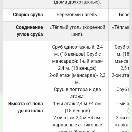
(дома двухэтажные).
Сборка сруба
Берёзовый нагель.
Берёз
Соединение
«Тёплый угол» (коренной
«Тёплый 
углов сруба
шип).
Сруб одноэтажный: 2,4
Сруб од
м. (18 венцов) Сруб с
м. (18
мансардой: 1-ый этаж-
мансард
2,4 м. (18 венцов)
2,5 м
2-ой этаж (мансарда)- 2,3
2-ой этаж
м.
Сруб в полтора и два
Сруб в
этажа:
Высота от пола
1-ый этаж 2,4 м ±4 см.
1-ый эт
до потолка
(18 венцов)
(1
2-ой этаж 2,4 м ±4 см.
2-ой эт
каркасные аттиковые
каркас
стены (боковые)
стен