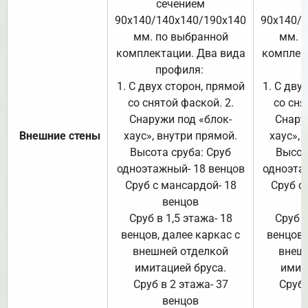
сечением
с
90х140/140х140/190х140
90х140/
мм. по выбранной
мм. 
комплектации. Два вида
комплек
профиля:
п
1. С двух сторон, прямой
1. С дву
со снятой фаской. 2.
со сня
Снаружи под «блок-
Снару
Внешние стены
хаус», внутри прямой.
хаус», 
Высота сруба: Сруб
Высот
одноэтажный- 18 венцов
одноэта
Сруб с мансардой- 18
Сруб с
венцов
Сруб в 1,5 этажа- 18
Сруб в
венцов, далее каркас с
венцов,
внешней отделкой
внеш
имитацией бруса.
имит
Сруб в 2 этажа- 37
Сруб 
венцов