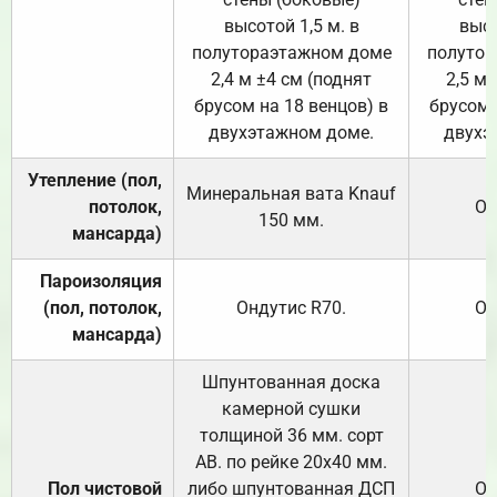
высотой 1,5 м. в
высо
полутораэтажном доме
полутор
2,4 м ±4 см (поднят
2,5 м 
брусом на 18 венцов) в
брусом 
двухэтажном доме.
двухэ
Утепление (пол,
Минеральная вата
Knauf
потолок,
От
150
мм.
мансарда)
Пароизоляция
(пол, потолок,
Ондутис
R70
.
От
мансарда)
Шпунтованная доска
камерной сушки
толщиной 36 мм. сорт
АВ. по рейке 20х40 мм.
Пол чистовой
либо шпунтованная ДСП
От