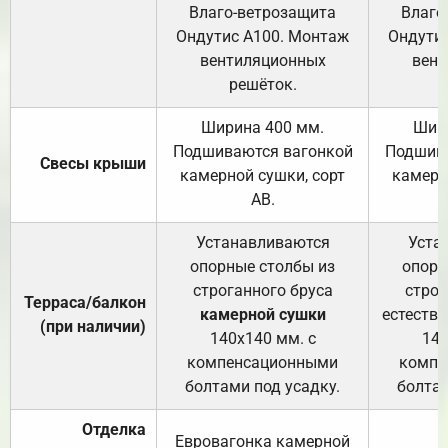
Влаго-ветрозащита
Влаго
Ондутис А100. Монтаж
Ондути
вентиляционных
вент
решёток.
Ширина 400 мм.
Шир
Подшиваются вагонкой
Подшива
Свесы крыши
камерной сушки, сорт
камерн
АВ.
Устанавливаются
Уста
опорные столбы из
опорн
строганного бруса
строг
Терраса/балкон
камерной сушки
естеств
(при наличии)
140х140 мм. с
140
компенсационными
компе
болтами под усадку.
болтам
Отделка
Евровагонка камерной