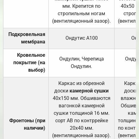
мм. Крепится по
40х50 м
стропильным ногам
строп
(вентиляционный зазор).
(вентиля
Подкровельная
Ондутис А100
Он
мембрана
Кровельное
Ондулин, Черепица
Ондул
покрытие (на
Ондулин.
выбор)
Каркас из обрезной
Карка
доски
камерной сушки
доски
40х150 мм. Обшиваются
влажно
вагонкой камерной
Обшива
сушки толщиной 16 мм.
каме
Фронтоны (при
сорт АВ по контррейке
толщиной
наличии)
20х40 мм.
по контр
(вентиляционный зазор).
(вентиля