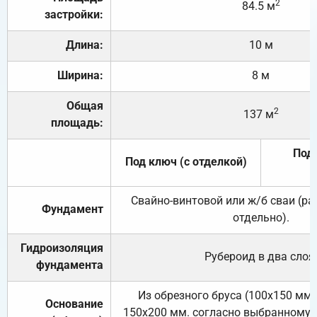
2
84.5 м
застройки:
Длина:
10 м
Ширина:
8 м
Общая
2
137 м
площадь:
Под 
Под ключ (с отделкой)
Свайно-винтовой или ж/б сваи (р
Фундамент
отдельно).
Гидроизоляция
Рубероид в два слоя
фундамента
Из обрезного бруса (100х150 мм.
Основание
150х200 мм. согласно выбранному с