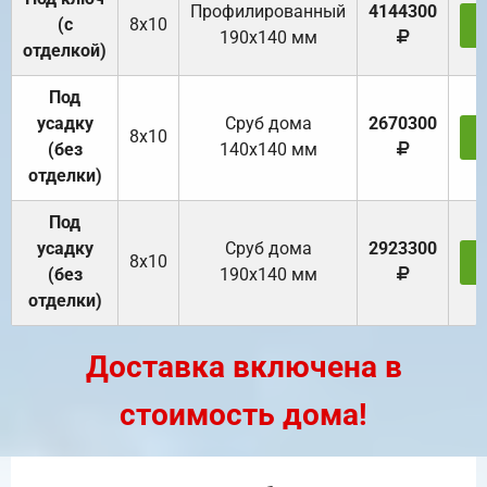
Профилированный
4144300
(с
8х10
З
190х140 мм
отделкой)
Под
усадку
Cруб дома
2670300
8х10
З
(без
140х140 мм
отделки)
Под
усадку
Cруб дома
2923300
8х10
З
(без
190х140 мм
отделки)
Доставка включена в
стоимость дома!