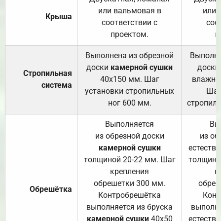
или вальмовая в
или 
Крыша
соответствии с
соо
проектом.
п
Выполнена из обрезной
Выполне
доски
камерной сушки
доски
Стропильная
40х150 мм. Шаг
влажно
система
установки стропильных
Шаг
ног 600 мм.
стропиль
Выполняется
Вы
из обрезной доски
из об
камерной сушки
естеств
толщиной 20-22 мм. Шаг
толщино
крепления
к
обрешетки 300 мм.
обреш
Обрешётка
Контробрешётка
Конт
выполняется из бруска
выполня
камерной сушки
40х50
естеств