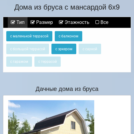
Дома из бруса с мансардой 6х9
Тип
Размер
Этажность
Все
с маленькой террасой
с балконом
с большой террасой
с эркером
с сауной
с гаражом
с террасой
Дачные дома из бруса