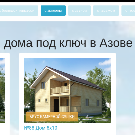
с большой террасой
с эркером
с сауной
с гаражом
с тер
 дома под ключ в Азов
БРУС КАМЕРНОЙ СУШКИ
№88 Дом 8х10