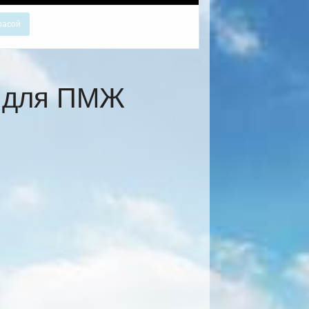
расой
е для ПМЖ