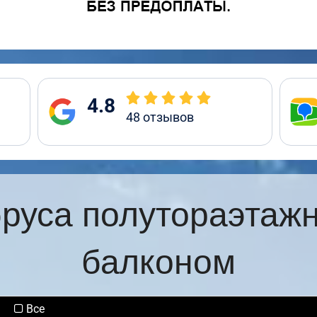
4.8
48
отзывов
бруса полутораэтажн
балконом
Все