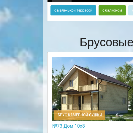
с маленькой террасой
с балконом
Брусовые
БРУС КАМЕРНОЙ СУШКИ
№73 Дом 10х8