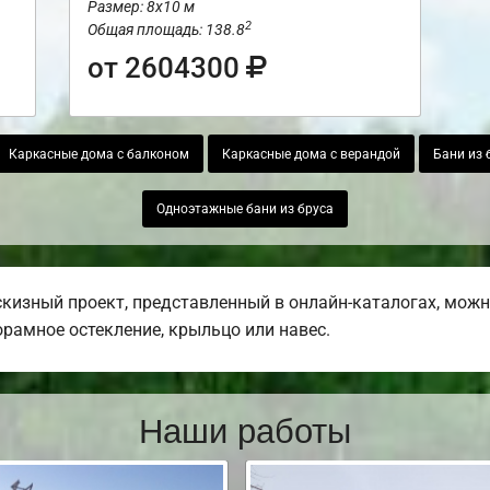
Размер: 8х10 м
2
Общая площадь: 138.8
от 2604300
Каркасные дома с балконом
Каркасные дома с верандой
Бани из 
Одноэтажные бани из бруса
кизный проект, представленный в онлайн-каталогах, мож
норамное остекление, крыльцо или навес.
Наши работы