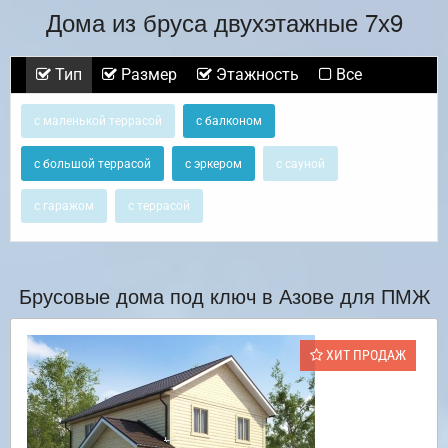
Дома из бруса двухэтажные 7х9
Тип
Размер
Этажность
Все
с маленькой террасой
с балконом
с большой террасой
с эркером
с сауной
с гаражом
с террасой
Брусовые дома под ключ в Азове для ПМЖ
ХИТ ПРОДАЖ