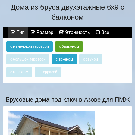
Дома из бруса двухэтажные 6х9 с
балконом
Тип
Размер
Этажность
Все
с маленькой террасой
с балконом
с большой террасой
с эркером
с сауной
с гаражом
с террасой
Брусовые дома под ключ в Азове для ПМЖ